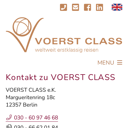
MENU
REISEN
Kontakt zu VOERST CLASS
PROFIL
VOERST CLASS e.K.
AKTUELLES
Margueritenring 18c
IMPRESSIONEN
12357 Berlin
KONTAKT
030 - 60 97 46 68
030 - 66 62 01 84