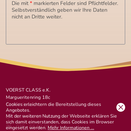
Die mit
*
markierten Felder sind Pflichtfelder.
Selbstverständlich geben wir Ihre Daten
nicht an Dritte weiter.
VOERST CLASS e.K.
Margueritenring 18c
Cookies erleichtern die Bereitstellung dieses
12357 Berlin
Angebotes.
Mit der weiteren Nutzung der Webseite erklären Sie
030 - 60 97 46 68
sich damit einverstanden, dass Cookies im Browser
030 - 66 62 01 84
eingesetzt werden.
Mehr Informationen ...